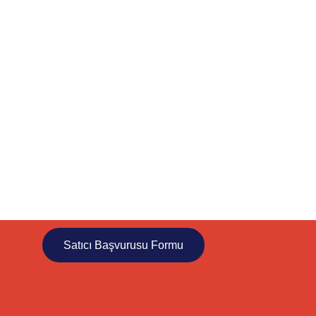
Temu Ile 4,000+
Markanın Küresel
Başarıya
Ulaşmasına
Yardımcı Oluyoruz
Kişiselleştirilmiş Başlangıç Desteği
Tüm Özelliklere Erişim
Satıcı Başvurusu Formu